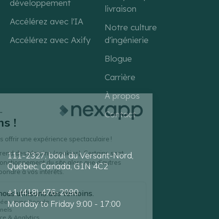
développement
livraison
Accélérez avec l'IA
Notre culture
Accélérez avec Axify
d'ingénierie
Blogue
Carrière
À propos
Contact
111-2327, boul. du Versant-Nord,
Québec, Canada, G1N 4C2
+1 (418) 476-2090
Monday to Friday 9:00 - 17:00