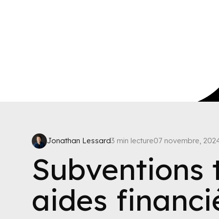
Jonathan Lessard
3 min lecture
07 novembre, 202
Subventions 
aides financi