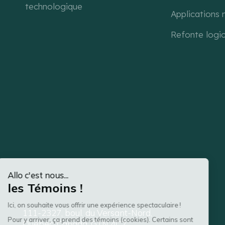
technologique
Applications
Refonte logic
111-2327, boul. du Versant-Nord,
Québec, Canada, G1N 4C2