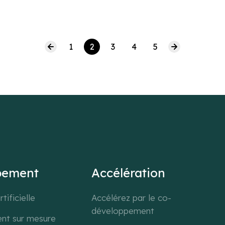
1
2
3
4
5
pement
Accélération
tificielle
Accélérez par le co-
développement
nt sur mesure