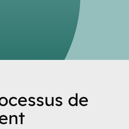
processus de
ent