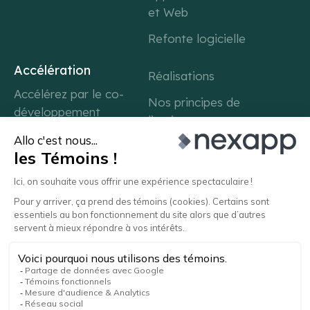
et Web
Refonte logicielle
Accélération
Réalisations
Accélérez par le co-
Nos principes de
développement
livraison
Accélérez avec l'IA
Notre culture
Accélérez avec Axify
d'ingénierie
Blogue
Carrière
À propos
Contact